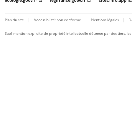
ecologie.gouv.fr
legifrance.gouv.fr
cites.info.applic
Plan du site
Accessibilité: non conforme
Mentions légales
D
Sauf mention explicite de propriété intellectuelle détenue par des tiers, le