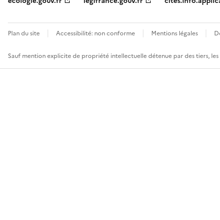
ecologie.gouv.fr
legifrance.gouv.fr
cites.info.applic
Plan du site
Accessibilité: non conforme
Mentions légales
D
Sauf mention explicite de propriété intellectuelle détenue par des tiers, le