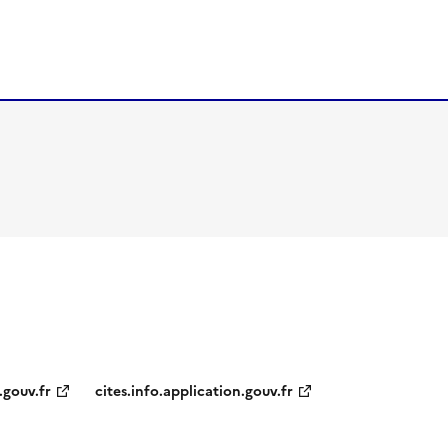
.gouv.fr
cites.info.application.gouv.fr