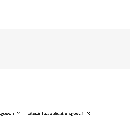
.gouv.fr
cites.info.application.gouv.fr