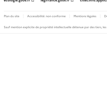
ecologie.gouv.fr
legifrance.gouv.fr
cites.info.applic
Plan du site
Accessibilité: non conforme
Mentions légales
D
Sauf mention explicite de propriété intellectuelle détenue par des tiers, le