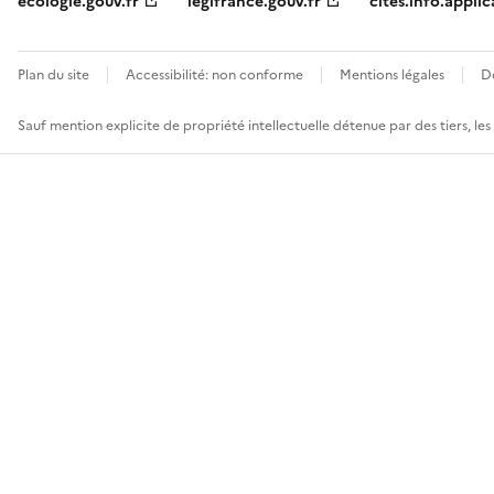
ecologie.gouv.fr
legifrance.gouv.fr
cites.info.applic
Plan du site
Accessibilité: non conforme
Mentions légales
D
Sauf mention explicite de propriété intellectuelle détenue par des tiers, le