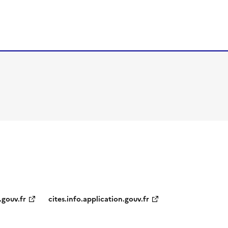
.gouv.fr
cites.info.application.gouv.fr