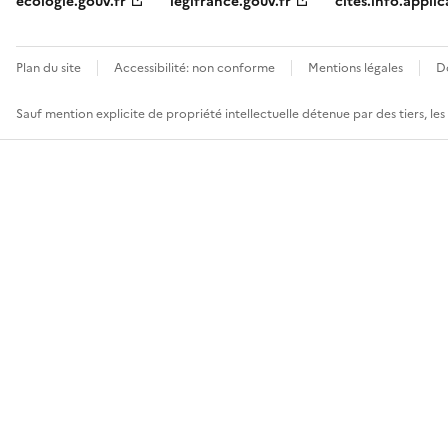
ecologie.gouv.fr
legifrance.gouv.fr
cites.info.applic
Plan du site
Accessibilité: non conforme
Mentions légales
D
Sauf mention explicite de propriété intellectuelle détenue par des tiers, le