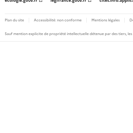
ecologie.gouv.fr
legifrance.gouv.fr
cites.info.applic
Plan du site
Accessibilité: non conforme
Mentions légales
D
Sauf mention explicite de propriété intellectuelle détenue par des tiers, le