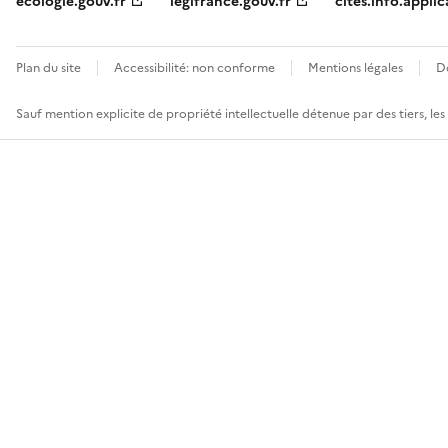
ecologie.gouv.fr
legifrance.gouv.fr
cites.info.applic
Plan du site
Accessibilité: non conforme
Mentions légales
D
Sauf mention explicite de propriété intellectuelle détenue par des tiers, le