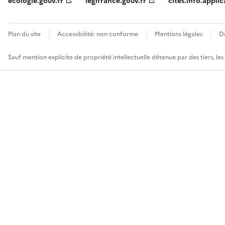
ecologie.gouv.fr
legifrance.gouv.fr
cites.info.applic
Plan du site
Accessibilité: non conforme
Mentions légales
D
Sauf mention explicite de propriété intellectuelle détenue par des tiers, le