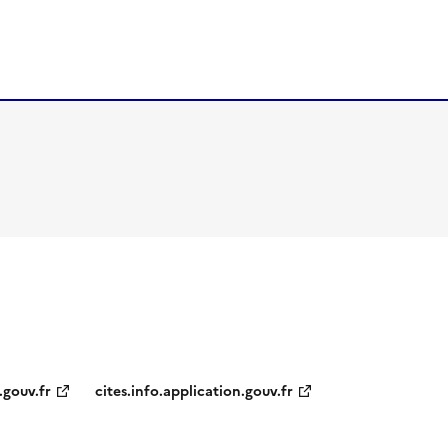
.gouv.fr
cites.info.application.gouv.fr