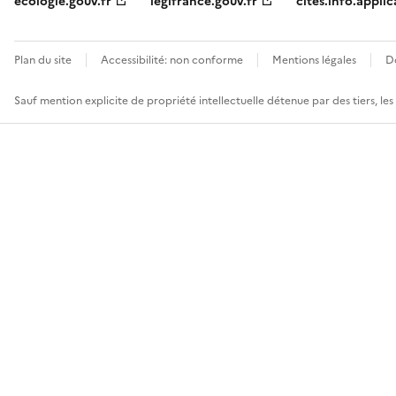
ecologie.gouv.fr
legifrance.gouv.fr
cites.info.applic
Plan du site
Accessibilité: non conforme
Mentions légales
D
Sauf mention explicite de propriété intellectuelle détenue par des tiers, le