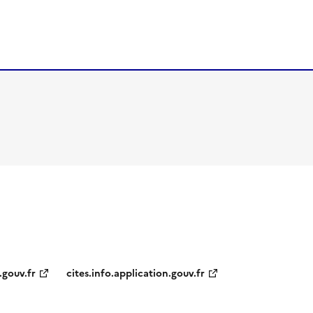
.gouv.fr
cites.info.application.gouv.fr