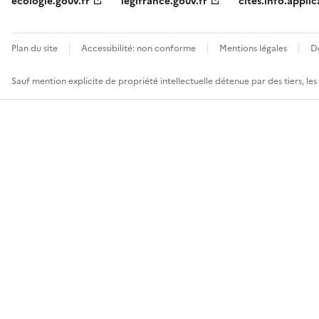
ecologie.gouv.fr
legifrance.gouv.fr
cites.info.applic
Plan du site
Accessibilité: non conforme
Mentions légales
D
Sauf mention explicite de propriété intellectuelle détenue par des tiers, le