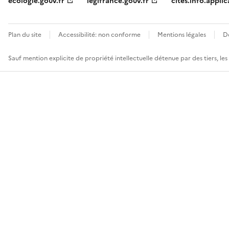
ecologie.gouv.fr
legifrance.gouv.fr
cites.info.applic
Plan du site
Accessibilité: non conforme
Mentions légales
D
Sauf mention explicite de propriété intellectuelle détenue par des tiers, le