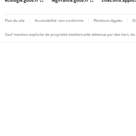
ecologie.gouv.fr
legifrance.gouv.fr
cites.info.applic
Plan du site
Accessibilité: non conforme
Mentions légales
D
Sauf mention explicite de propriété intellectuelle détenue par des tiers, le