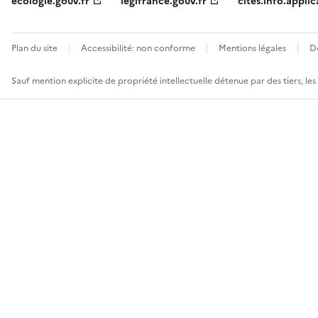
ecologie.gouv.fr
legifrance.gouv.fr
cites.info.applic
Plan du site
Accessibilité: non conforme
Mentions légales
D
Sauf mention explicite de propriété intellectuelle détenue par des tiers, le