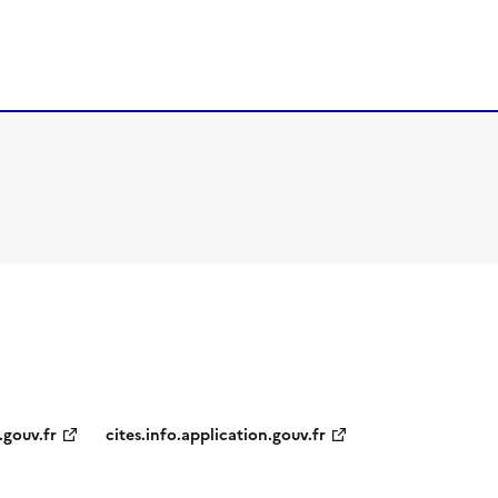
.gouv.fr
cites.info.application.gouv.fr