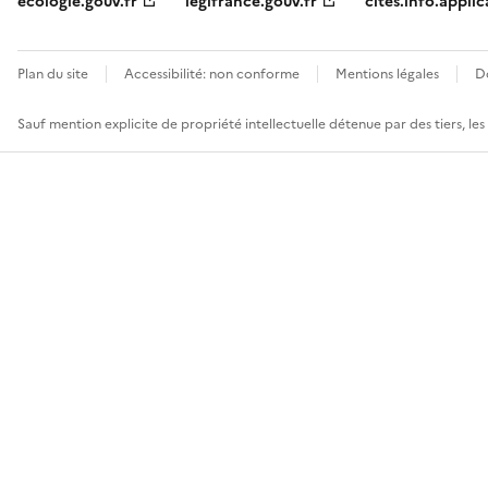
ecologie.gouv.fr
legifrance.gouv.fr
cites.info.applic
Plan du site
Accessibilité: non conforme
Mentions légales
D
Sauf mention explicite de propriété intellectuelle détenue par des tiers, le