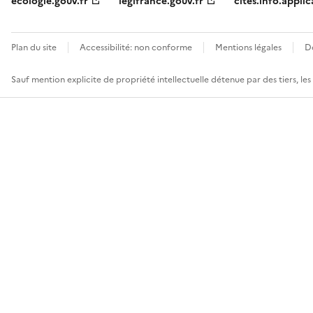
ecologie.gouv.fr
legifrance.gouv.fr
cites.info.applic
Plan du site
Accessibilité: non conforme
Mentions légales
D
Sauf mention explicite de propriété intellectuelle détenue par des tiers, le