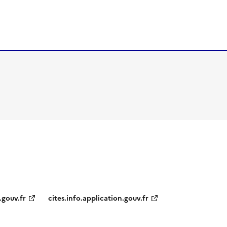
.gouv.fr
cites.info.application.gouv.fr