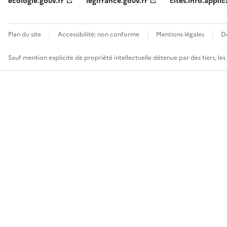
ecologie.gouv.fr
legifrance.gouv.fr
cites.info.applic
Plan du site
Accessibilité: non conforme
Mentions légales
D
Sauf mention explicite de propriété intellectuelle détenue par des tiers, le