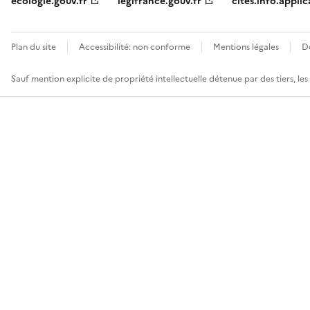
ecologie.gouv.fr
legifrance.gouv.fr
cites.info.applic
Plan du site
Accessibilité: non conforme
Mentions légales
D
Sauf mention explicite de propriété intellectuelle détenue par des tiers, le