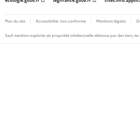
ecologie.gouv.fr
legifrance.gouv.fr
cites.info.applic
Plan du site
Accessibilité: non conforme
Mentions légales
D
Sauf mention explicite de propriété intellectuelle détenue par des tiers, le