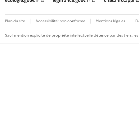
ecologie.gouv.fr
legifrance.gouv.fr
cites.info.applic
Plan du site
Accessibilité: non conforme
Mentions légales
D
Sauf mention explicite de propriété intellectuelle détenue par des tiers, le