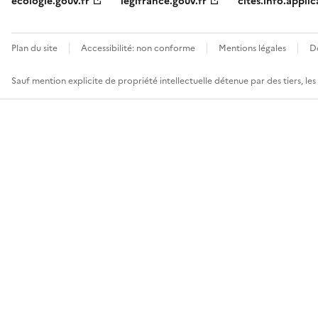
ecologie.gouv.fr
legifrance.gouv.fr
cites.info.applic
Plan du site
Accessibilité: non conforme
Mentions légales
D
Sauf mention explicite de propriété intellectuelle détenue par des tiers, le