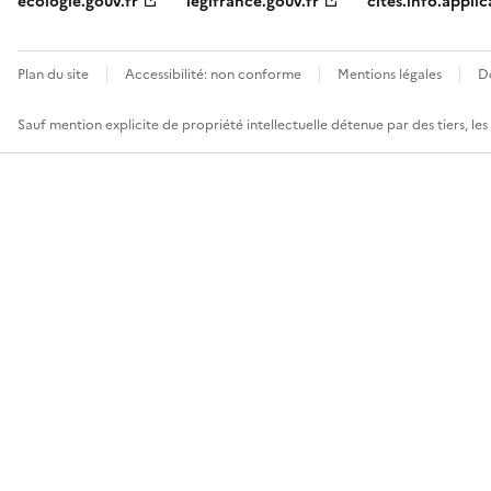
ecologie.gouv.fr
legifrance.gouv.fr
cites.info.applic
Plan du site
Accessibilité: non conforme
Mentions légales
D
Sauf mention explicite de propriété intellectuelle détenue par des tiers, le