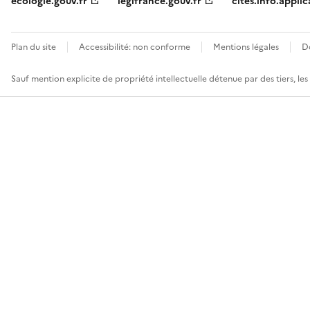
ecologie.gouv.fr
legifrance.gouv.fr
cites.info.applic
Plan du site
Accessibilité: non conforme
Mentions légales
D
Sauf mention explicite de propriété intellectuelle détenue par des tiers, le