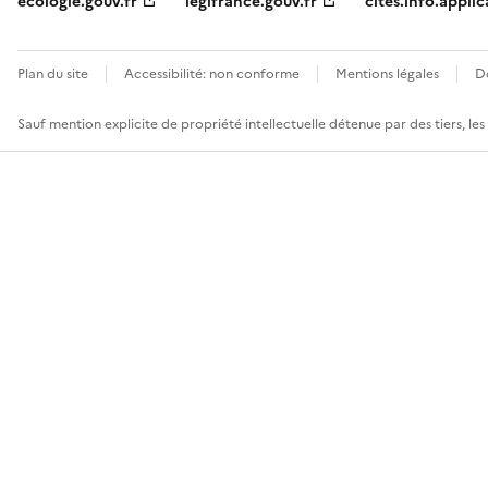
ecologie.gouv.fr
legifrance.gouv.fr
cites.info.applic
Plan du site
Accessibilité: non conforme
Mentions légales
D
Sauf mention explicite de propriété intellectuelle détenue par des tiers, le