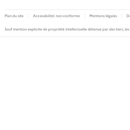
Plan du site
Accessibilité: non conforme
Mentions légales
D
Sauf mention explicite de propriété intellectuelle détenue par des tiers, le