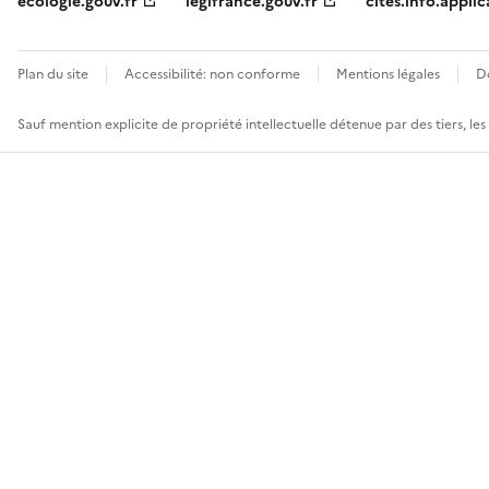
ecologie.gouv.fr
legifrance.gouv.fr
cites.info.applic
Plan du site
Accessibilité: non conforme
Mentions légales
D
Sauf mention explicite de propriété intellectuelle détenue par des tiers, le