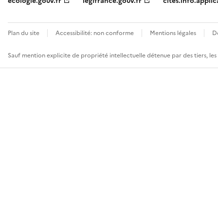
ecologie.gouv.fr
legifrance.gouv.fr
cites.info.applic
Plan du site
Accessibilité: non conforme
Mentions légales
D
Sauf mention explicite de propriété intellectuelle détenue par des tiers, le