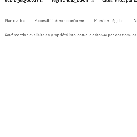
ecologie.gouv.fr
legifrance.gouv.fr
cites.info.applic
Plan du site
Accessibilité: non conforme
Mentions légales
D
Sauf mention explicite de propriété intellectuelle détenue par des tiers, le