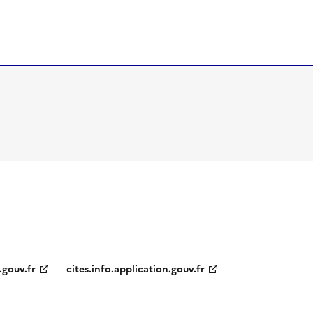
.gouv.fr
cites.info.application.gouv.fr