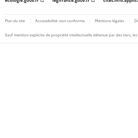
ecologie.gouv.fr
legifrance.gouv.fr
cites.info.applic
Plan du site
Accessibilité: non conforme
Mentions légales
D
Sauf mention explicite de propriété intellectuelle détenue par des tiers, le