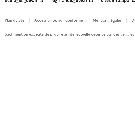
ecologie.gouv.fr
legifrance.gouv.fr
cites.info.applic
Plan du site
Accessibilité: non conforme
Mentions légales
D
Sauf mention explicite de propriété intellectuelle détenue par des tiers, le