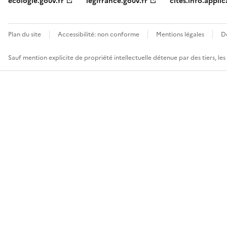
ecologie.gouv.fr
legifrance.gouv.fr
cites.info.applic
Plan du site
Accessibilité: non conforme
Mentions légales
D
Sauf mention explicite de propriété intellectuelle détenue par des tiers, le