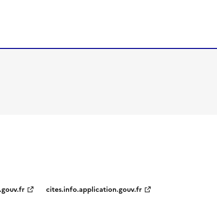
.gouv.fr
cites.info.application.gouv.fr