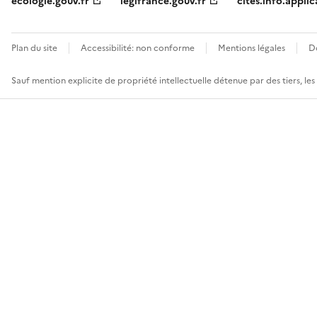
ecologie.gouv.fr
legifrance.gouv.fr
cites.info.applic
Plan du site
Accessibilité: non conforme
Mentions légales
D
Sauf mention explicite de propriété intellectuelle détenue par des tiers, le