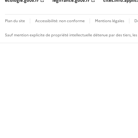
ecologie.gouv.fr
legifrance.gouv.fr
cites.info.applic
Plan du site
Accessibilité: non conforme
Mentions légales
D
Sauf mention explicite de propriété intellectuelle détenue par des tiers, le