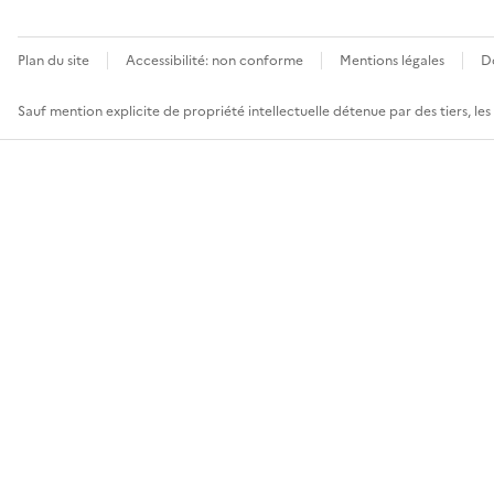
Plan du site
Accessibilité: non conforme
Mentions légales
D
Sauf mention explicite de propriété intellectuelle détenue par des tiers, le