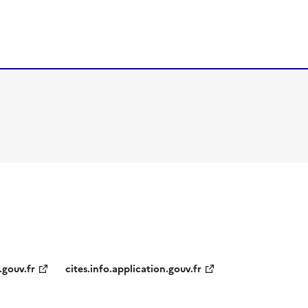
.gouv.fr
cites.info.application.gouv.fr