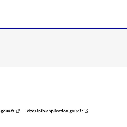
.gouv.fr
cites.info.application.gouv.fr