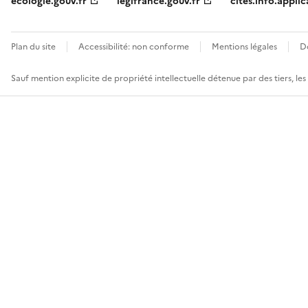
ecologie.gouv.fr
legifrance.gouv.fr
cites.info.applic
Plan du site
Accessibilité: non conforme
Mentions légales
D
Sauf mention explicite de propriété intellectuelle détenue par des tiers, le