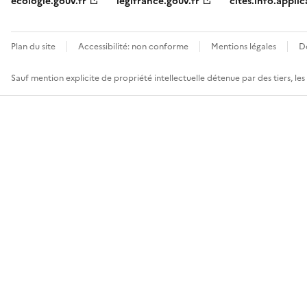
ecologie.gouv.fr
legifrance.gouv.fr
cites.info.applic
Plan du site
Accessibilité: non conforme
Mentions légales
D
Sauf mention explicite de propriété intellectuelle détenue par des tiers, le