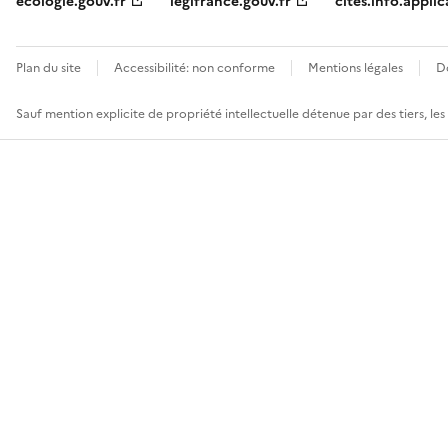
ecologie.gouv.fr
legifrance.gouv.fr
cites.info.applic
Plan du site
Accessibilité: non conforme
Mentions légales
D
Sauf mention explicite de propriété intellectuelle détenue par des tiers, le