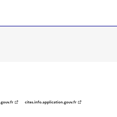
.gouv.fr
cites.info.application.gouv.fr