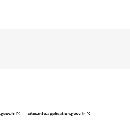
.gouv.fr
cites.info.application.gouv.fr