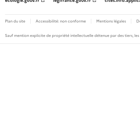
ecologie.gouv.fr
legifrance.gouv.fr
cites.info.applic
Plan du site
Accessibilité: non conforme
Mentions légales
D
Sauf mention explicite de propriété intellectuelle détenue par des tiers, le